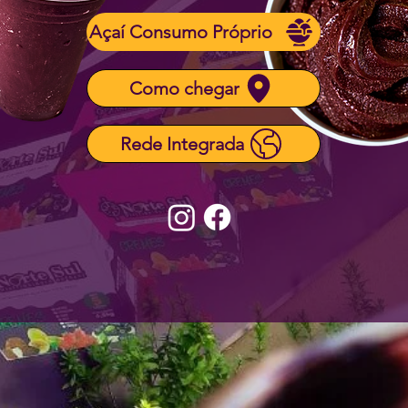
Açaí Consumo Próprio
Como chegar
Rede Integrada