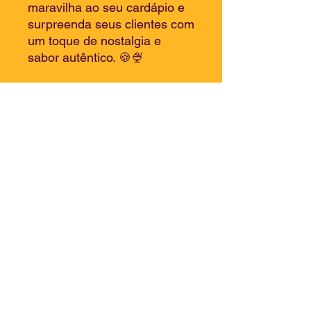
maravilha ao seu cardápio e
surpreenda seus clientes com
um toque de nostalgia e
sabor autêntico. 🍪🍨
Rodovia CE-090, 600, Itambé,
Caucaia - Ce
Cep:
61601-320
30.913.546
/0001-02