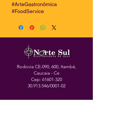
#ArteGastronômica
#FoodService
Rodovia CE-090, 600, Itambé,
Caucaia - Ce
Cep:
61601-320
30.913.546
/0001-02